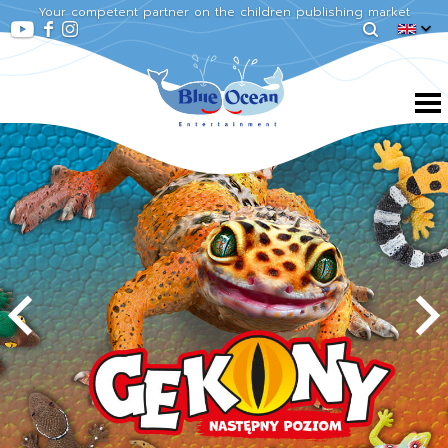
Your competent partner on the children publishing market