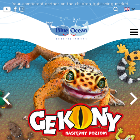
Your competent partner on the children publishing market