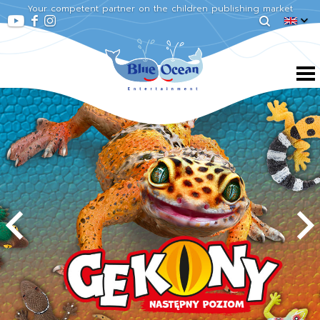
Your competent partner on the children publishing market