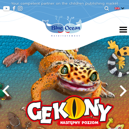
Your competent partner on the children publishing market