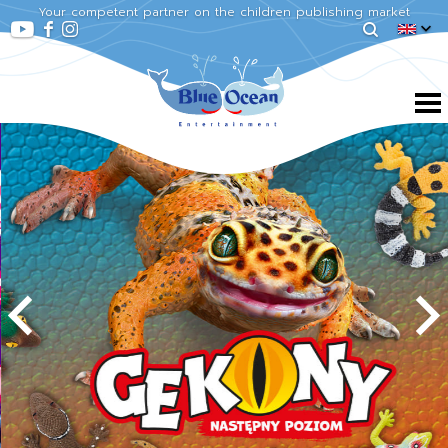
Your competent partner on the children publishing market