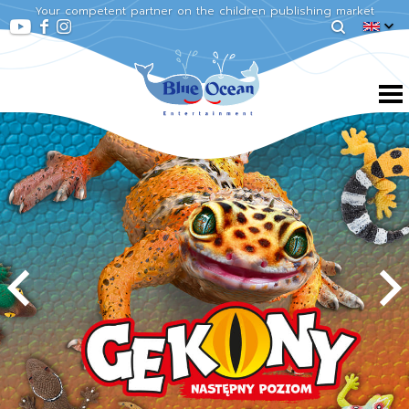
Your competent partner on the children publishing market