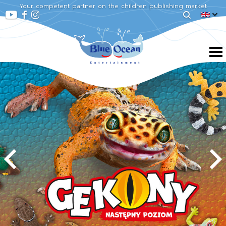
Your competent partner on the children publishing market