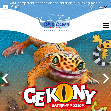
Your competent partner on the children publishing market