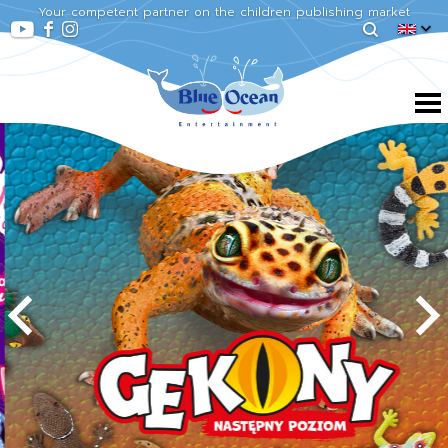
Your competent partner on the children publishing market