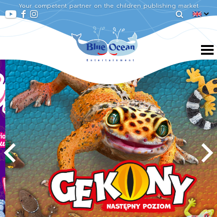
Your competent partner on the children publishing market