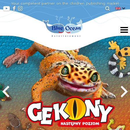
Your competent partner on the children publishing market