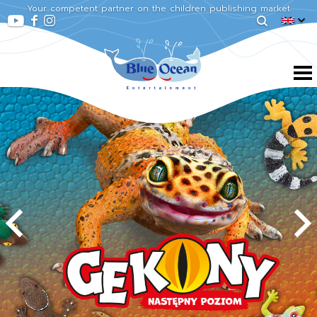
Your competent partner on the children publishing market