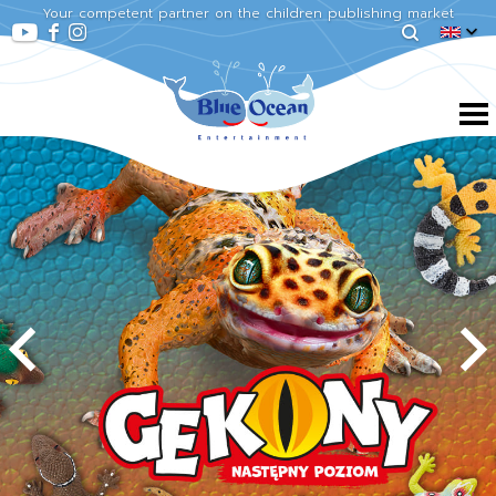
Your competent partner on the children publishing market