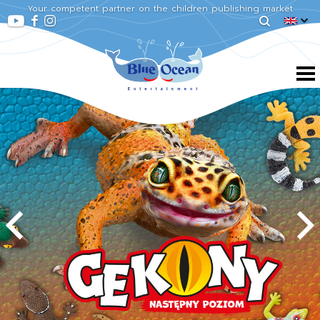
Your competent partner on the children publishing market