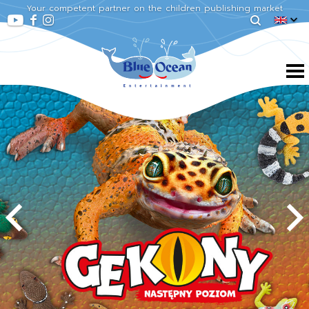
Your competent partner on the children publishing market