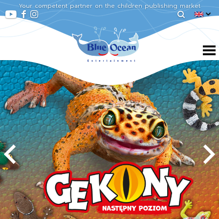
Your competent partner on the children publishing market