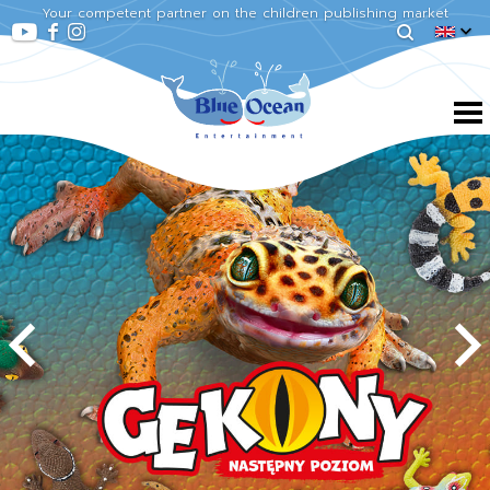
Your competent partner on the children publishing market