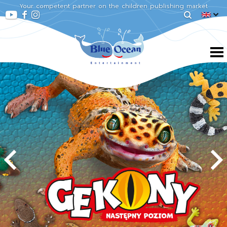
Your competent partner on the children publishing market