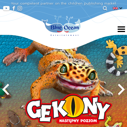
Your competent partner on the children publishing market