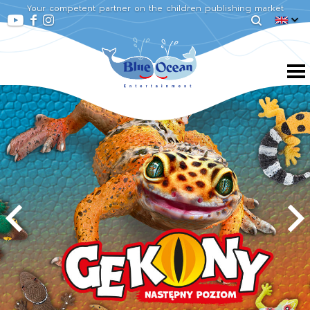
Your competent partner on the children publishing market