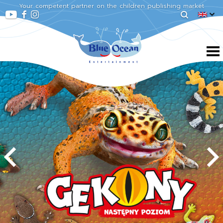
Your competent partner on the children publishing market