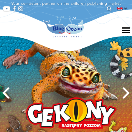
Your competent partner on the children publishing market