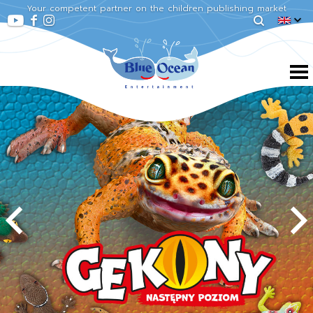
Your competent partner on the children publishing market