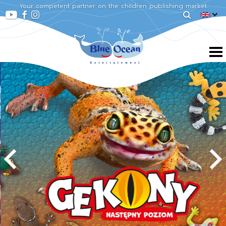
Your competent partner on the children publishing market