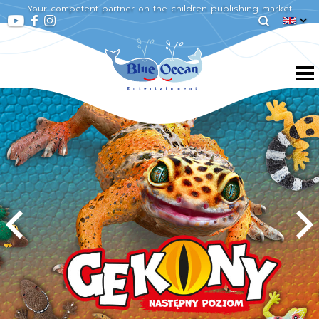
Your competent partner on the children publishing market