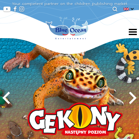
Your competent partner on the children publishing market