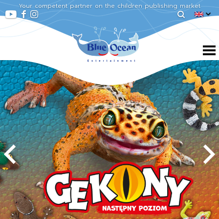
Your competent partner on the children publishing market