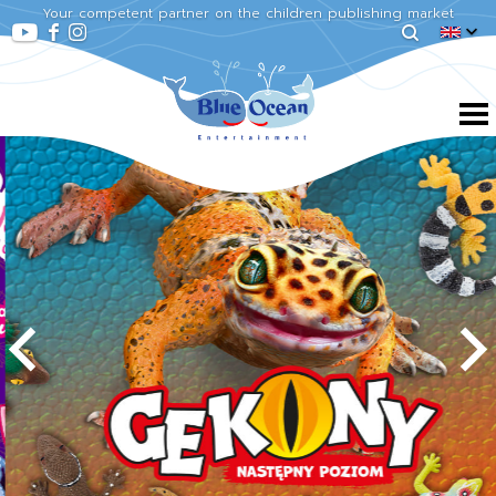
Your competent partner on the children publishing market