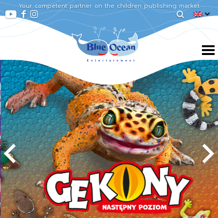
Your competent partner on the children publishing market