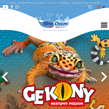
Your competent partner on the children publishing market