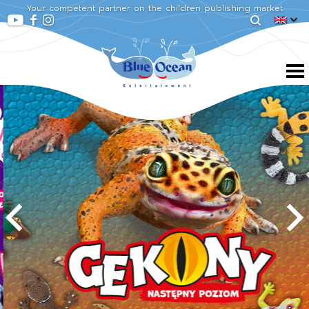
Your competent partner on the children publishing market