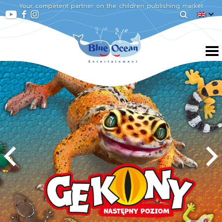
Your competent partner on the children publishing market