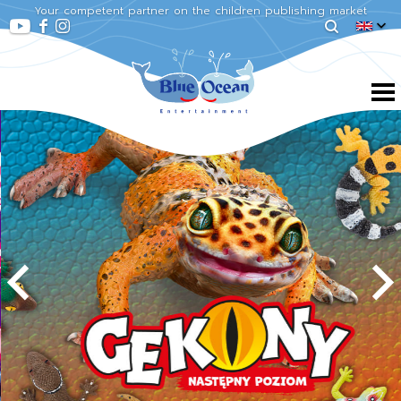
Your competent partner on the children publishing market